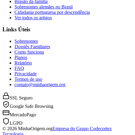
Brasão da família
Sobrenomes alemães no Brasil
Cidadania portuguesa por descendência
Ver todos os artigos
Links Úteis
Sobrenomes
Dossiês Familiares
Como funciona
Planos
Relatório
FAQ
Privacidade
Termos de uso
contato@minhaorigem.org
SSL Seguro
Google Safe Browsing
MercadoPago
LGPD
© 2026 MinhaOrigem.org
Empresa do Grupo Codecortex
Tecnologia