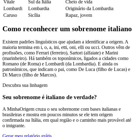
Vitale
Sul da Itália
Cheio de vida
Lombardi
Lombardia
Originário da Lombardia
Caruso
Sicília
Rapaz, jovem
Como reconhecer um sobrenome italiano
Existem padrões linguísticos que ajudam a identificar a origem. A
maioria termina em i, o, a, ini, etti, oni, elli ou ucci. Outros vêm de
profissões, como Ferrari (ferreiro), Sartori (alfaiate) e Marini
(marinheiro). Há também os toponímicos, ligados a cidades como
Romano (de Roma) e Lombardi (da Lombardia). E ainda os
patronímicos, que indicam o pai, como De Luca (filho de Lucas) e
Di Marco (filho de Marcos).
Descubra sua linhagem
Seu sobrenome é italiano de verdade?
A MinhaOrigem cruza o seu sobrenome com bases italianas e
brasileiras e mostra em poucos minutos se ele tem origem
confirmada na Itália, em qual região e o caminho mais provável até
o imigrante.
Gerar meu relatório grátis