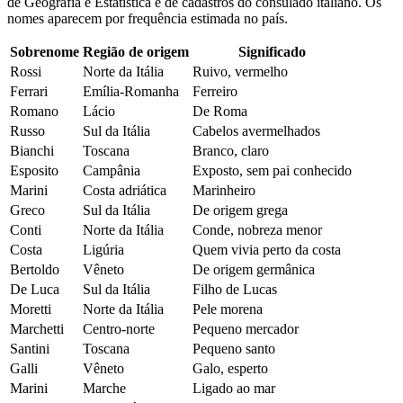
de Geografia e Estatística e de cadastros do consulado italiano. Os
nomes aparecem por frequência estimada no país.
Sobrenome
Região de origem
Significado
Rossi
Norte da Itália
Ruivo, vermelho
Ferrari
Emília-Romanha
Ferreiro
Romano
Lácio
De Roma
Russo
Sul da Itália
Cabelos avermelhados
Bianchi
Toscana
Branco, claro
Esposito
Campânia
Exposto, sem pai conhecido
Marini
Costa adriática
Marinheiro
Greco
Sul da Itália
De origem grega
Conti
Norte da Itália
Conde, nobreza menor
Costa
Ligúria
Quem vivia perto da costa
Bertoldo
Vêneto
De origem germânica
De Luca
Sul da Itália
Filho de Lucas
Moretti
Norte da Itália
Pele morena
Marchetti
Centro-norte
Pequeno mercador
Santini
Toscana
Pequeno santo
Galli
Vêneto
Galo, esperto
Marini
Marche
Ligado ao mar