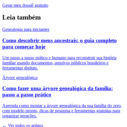
Gerar meu dossiê gratuito
Leia também
Genealogia para iniciantes
Como descobrir meus ancestrais: o guia completo
para começar hoje
Um passo a passo prático e humano para reconstruir sua história
familiar usando documentos, arquivos públicos brasileiros e
ferramentas digitais.
Árvore genealógica
Como fazer uma árvore genealógica da família:
passo a passo prático
Aprenda como montar a árvore genealógica da sua família do zero,
com modelo pronto, dicas de pesquisa e ferramentas gratuitas para
organizar gerações.
← Ver todos os artigos