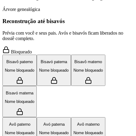
Árvore genealógica
Reconstrução até bisavós
Prévia com você e seus pais. Avós e bisavós ficam liberados no
dossiê completo.
Bloqueado
Bisavô paterno
Bisavó paterna
Bisavô materno
Nome bloqueado
Nome bloqueado
Nome bloqueado
Bisavó materna
Nome bloqueado
Avô paterno
Avó paterna
Avô materno
Nome bloqueado
Nome bloqueado
Nome bloqueado