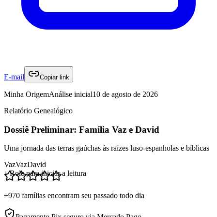
E-mail
Copiar link
Minha Origem
Análise inicial
10 de agosto de 2026
Relatório Genealógico
Dossiê Preliminar: Família Vaz e David
Uma jornada das terras gaúchas às raízes luso-espanholas e bíblicas
Vaz
Vaz
David
↓ Role para iniciar a leitura
+970 famílias encontram seu passado todo dia
Pagamento Pix seguro via Mercado Pago