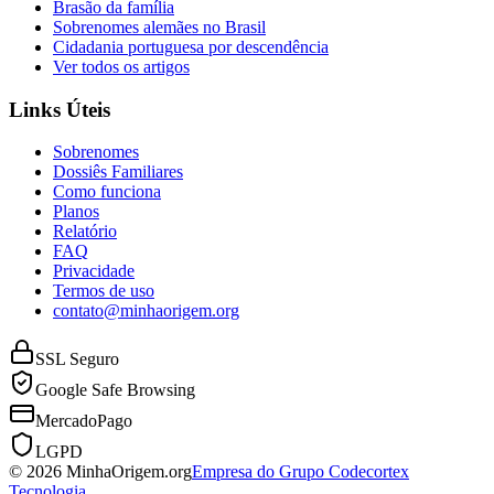
Brasão da família
Sobrenomes alemães no Brasil
Cidadania portuguesa por descendência
Ver todos os artigos
Links Úteis
Sobrenomes
Dossiês Familiares
Como funciona
Planos
Relatório
FAQ
Privacidade
Termos de uso
contato@minhaorigem.org
SSL Seguro
Google Safe Browsing
MercadoPago
LGPD
© 2026 MinhaOrigem.org
Empresa do Grupo Codecortex
Tecnologia