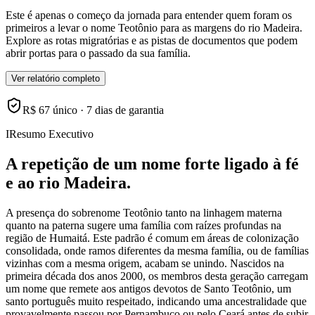
Este é apenas o começo da jornada para entender quem foram os
primeiros a levar o nome Teotônio para as margens do rio Madeira.
Explore as rotas migratórias e as pistas de documentos que podem
abrir portas para o passado da sua família.
Ver relatório completo
R$ 67 único · 7 dias de garantia
I
Resumo Executivo
A repetição de um nome forte ligado à fé
e ao rio Madeira.
A presença do sobrenome Teotônio tanto na linhagem materna
quanto na paterna sugere uma família com raízes profundas na
região de Humaitá. Este padrão é comum em áreas de colonização
consolidada, onde ramos diferentes da mesma família, ou de famílias
vizinhas com a mesma origem, acabam se unindo. Nascidos na
primeira década dos anos 2000, os membros desta geração carregam
um nome que remete aos antigos devotos de Santo Teotônio, um
santo português muito respeitado, indicando uma ancestralidade que
provavelmente passou por Pernambuco ou pelo Ceará antes de subir