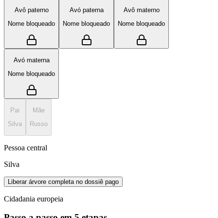
Avô paterno
Avó paterna
Avô materno
Nome bloqueado
Nome bloqueado
Nome bloqueado
Avó materna
Nome bloqueado
Pai
Mãe
Silva
Russo
Pessoa central
Silva
Liberar árvore completa no dossiê pago
Cidadania europeia
Passo a passo em 5 etapas