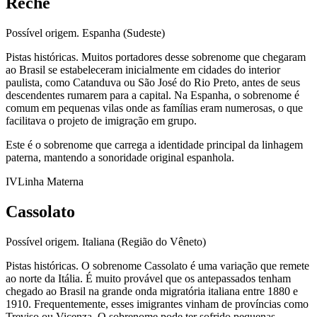
Reche
Possível origem.
Espanha (Sudeste)
Pistas históricas.
Muitos portadores desse sobrenome que chegaram
ao Brasil se estabeleceram inicialmente em cidades do interior
paulista, como Catanduva ou São José do Rio Preto, antes de seus
descendentes rumarem para a capital. Na Espanha, o sobrenome é
comum em pequenas vilas onde as famílias eram numerosas, o que
facilitava o projeto de imigração em grupo.
Este é o sobrenome que carrega a identidade principal da linhagem
paterna, mantendo a sonoridade original espanhola.
IV
Linha Materna
Cassolato
Possível origem.
Italiana (Região do Vêneto)
Pistas históricas.
O sobrenome Cassolato é uma variação que remete
ao norte da Itália. É muito provável que os antepassados tenham
chegado ao Brasil na grande onda migratória italiana entre 1880 e
1910. Frequentemente, esses imigrantes vinham de províncias como
Treviso ou Vicenza. O sobrenome pode ter sofrido pequenas