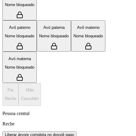
Nome bloqueado
Avô paterno
Avó paterna
Avô materno
Nome bloqueado
Nome bloqueado
Nome bloqueado
Avó materna
Nome bloqueado
Pai
Mãe
Reche
Cassolato
Pessoa central
Reche
Liberar árvore completa no dossiê pago