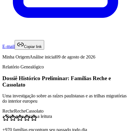
E-mail
Copiar link
Minha Origem
Análise inicial
09 de agosto de 2026
Relatório Genealógico
Dossiê Histórico Preliminar: Famílias Reche e
Cassolato
Uma investigação sobre as raízes paulistanas e as trilhas migratórias
do interior europeu
Reche
Reche
Cassolato
↓ Role para iniciar a leitura
+970 famílias encontram seu passado todo dia