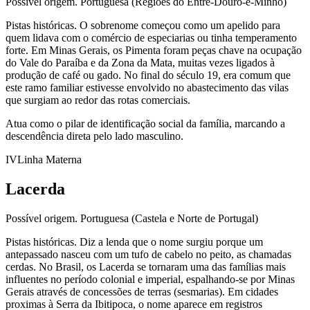
Possível origem.
Portuguesa (Regiões do Entre-Douro-e-Minho)
Pistas históricas.
O sobrenome começou como um apelido para
quem lidava com o comércio de especiarias ou tinha temperamento
forte. Em Minas Gerais, os Pimenta foram peças chave na ocupação
do Vale do Paraíba e da Zona da Mata, muitas vezes ligados à
produção de café ou gado. No final do século 19, era comum que
este ramo familiar estivesse envolvido no abastecimento das vilas
que surgiam ao redor das rotas comerciais.
Atua como o pilar de identificação social da família, marcando a
descendência direta pelo lado masculino.
IV
Linha Materna
Lacerda
Possível origem.
Portuguesa (Castela e Norte de Portugal)
Pistas históricas.
Diz a lenda que o nome surgiu porque um
antepassado nasceu com um tufo de cabelo no peito, as chamadas
cerdas. No Brasil, os Lacerda se tornaram uma das famílias mais
influentes no período colonial e imperial, espalhando-se por Minas
Gerais através de concessões de terras (sesmarias). Em cidades
proximas à Serra da Ibitipoca, o nome aparece em registros