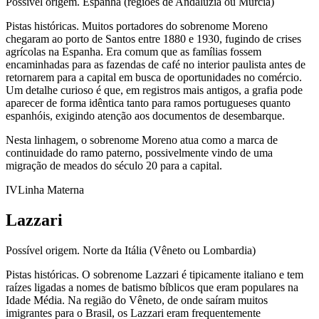
Possível origem.
Espanha (regiões de Andaluzia ou Múrcia)
Pistas históricas.
Muitos portadores do sobrenome Moreno
chegaram ao porto de Santos entre 1880 e 1930, fugindo de crises
agrícolas na Espanha. Era comum que as famílias fossem
encaminhadas para as fazendas de café no interior paulista antes de
retornarem para a capital em busca de oportunidades no comércio.
Um detalhe curioso é que, em registros mais antigos, a grafia pode
aparecer de forma idêntica tanto para ramos portugueses quanto
espanhóis, exigindo atenção aos documentos de desembarque.
Nesta linhagem, o sobrenome Moreno atua como a marca de
continuidade do ramo paterno, possivelmente vindo de uma
migração de meados do século 20 para a capital.
IV
Linha Materna
Lazzari
Possível origem.
Norte da Itália (Vêneto ou Lombardia)
Pistas históricas.
O sobrenome Lazzari é tipicamente italiano e tem
raízes ligadas a nomes de batismo bíblicos que eram populares na
Idade Média. Na região do Vêneto, de onde saíram muitos
imigrantes para o Brasil, os Lazzari eram frequentemente