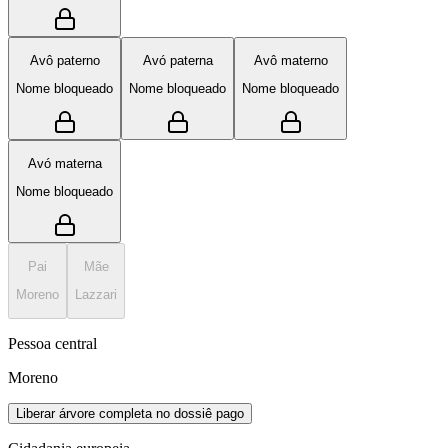
Avô paterno
Avó paterna
Avô materno
Nome bloqueado
Nome bloqueado
Nome bloqueado
Avó materna
Nome bloqueado
Pai
Mãe
Moreno
Lazzari
Pessoa central
Moreno
Liberar árvore completa no dossiê pago