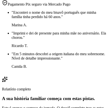
Pagamento Pix seguro via Mercado Pago
"
Encontrei o nome do meu bisavô português que minha
família tinha perdido há 60 anos.
"
Marina A.
"
Imprimi e dei de presente para minha mãe no aniversário. Ela
chorou.
"
Ricardo T.
"
Em 5 minutos descobri a origem italiana do meu sobrenome.
Nível de detalhe impressionante.
"
Camila B.
Relatório completo
A sua história familiar começa com estas pistas.
Este é apenas o começo da jornada. O dossiê completo traz as rotas