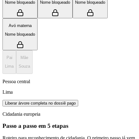
Nome bloqueado
Nome bloqueado
Nome bloqueado
Avó materna
Nome bloqueado
Pai
Mãe
Lima
Souza
Pessoa central
Lima
Liberar árvore completa no dossiê pago
Cidadania europeia
Passo a passo em 5 etapas
Roteiro para reconhecimento de cidadania. O primeiro passo já vem