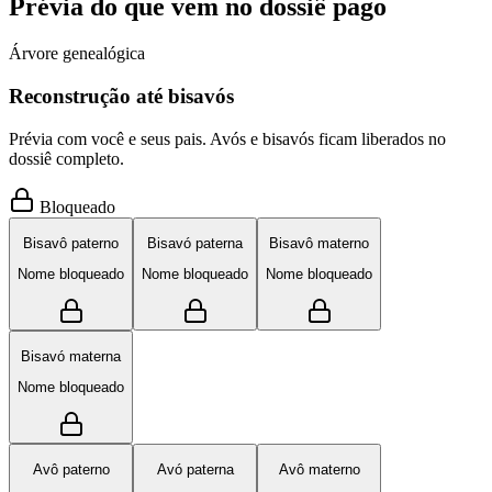
Prévia do que vem no dossiê pago
Árvore genealógica
Reconstrução até bisavós
Prévia com você e seus pais. Avós e bisavós ficam liberados no
dossiê completo.
Bloqueado
Bisavô paterno
Bisavó paterna
Bisavô materno
Nome bloqueado
Nome bloqueado
Nome bloqueado
Bisavó materna
Nome bloqueado
Avô paterno
Avó paterna
Avô materno