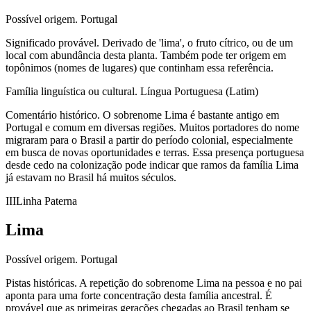
Possível origem.
Portugal
Significado provável.
Derivado de 'lima', o fruto cítrico, ou de um
local com abundância desta planta. Também pode ter origem em
topônimos (nomes de lugares) que continham essa referência.
Família linguística ou cultural.
Língua Portuguesa (Latim)
Comentário histórico.
O sobrenome Lima é bastante antigo em
Portugal e comum em diversas regiões. Muitos portadores do nome
migraram para o Brasil a partir do período colonial, especialmente
em busca de novas oportunidades e terras. Essa presença portuguesa
desde cedo na colonização pode indicar que ramos da família Lima
já estavam no Brasil há muitos séculos.
III
Linha Paterna
Lima
Possível origem.
Portugal
Pistas históricas.
A repetição do sobrenome Lima na pessoa e no pai
aponta para uma forte concentração desta família ancestral. É
provável que as primeiras gerações chegadas ao Brasil tenham se