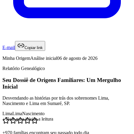
E-mail
Copiar link
Minha Origem
Análise inicial
06 de agosto de 2026
Relatório Genealógico
Seu Dossiê de Origens Familiares: Um Mergulho
Inicial
Desvendando as histórias por trás dos sobrenomes Lima,
Nascimento e Lima em Sumaré, SP.
Lima
Lima
Nascimento
↓ Role para iniciar a leitura
+970 famílias encontram seu passado todo dia