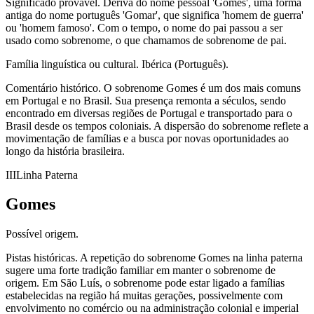
Significado provável.
Deriva do nome pessoal 'Gomes', uma forma
antiga do nome português 'Gomar', que significa 'homem de guerra'
ou 'homem famoso'. Com o tempo, o nome do pai passou a ser
usado como sobrenome, o que chamamos de sobrenome de pai.
Família linguística ou cultural.
Ibérica (Português).
Comentário histórico.
O sobrenome Gomes é um dos mais comuns
em Portugal e no Brasil. Sua presença remonta a séculos, sendo
encontrado em diversas regiões de Portugal e transportado para o
Brasil desde os tempos coloniais. A dispersão do sobrenome reflete a
movimentação de famílias e a busca por novas oportunidades ao
longo da história brasileira.
III
Linha Paterna
Gomes
Possível origem.
Pistas históricas.
A repetição do sobrenome Gomes na linha paterna
sugere uma forte tradição familiar em manter o sobrenome de
origem. Em São Luís, o sobrenome pode estar ligado a famílias
estabelecidas na região há muitas gerações, possivelmente com
envolvimento no comércio ou na administração colonial e imperial