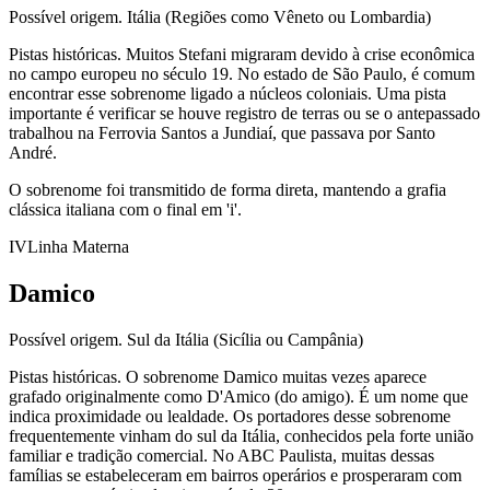
Possível origem.
Itália (Regiões como Vêneto ou Lombardia)
Pistas históricas.
Muitos Stefani migraram devido à crise econômica
no campo europeu no século 19. No estado de São Paulo, é comum
encontrar esse sobrenome ligado a núcleos coloniais. Uma pista
importante é verificar se houve registro de terras ou se o antepassado
trabalhou na Ferrovia Santos a Jundiaí, que passava por Santo
André.
O sobrenome foi transmitido de forma direta, mantendo a grafia
clássica italiana com o final em 'i'.
IV
Linha Materna
Damico
Possível origem.
Sul da Itália (Sicília ou Campânia)
Pistas históricas.
O sobrenome Damico muitas vezes aparece
grafado originalmente como D'Amico (do amigo). É um nome que
indica proximidade ou lealdade. Os portadores desse sobrenome
frequentemente vinham do sul da Itália, conhecidos pela forte união
familiar e tradição comercial. No ABC Paulista, muitas dessas
famílias se estabeleceram em bairros operários e prosperaram com