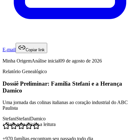
E-mail
Copiar link
Minha Origem
Análise inicial
09 de agosto de 2026
Relatório Genealógico
Dossiê Preliminar: Família Stefani e a Herança
Damico
Uma jornada das colinas italianas ao coração industrial do ABC
Paulista
Stefani
Stefani
Damico
↓ Role para iniciar a leitura
+970 famílias encontram seu passado todo dia