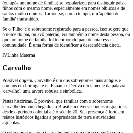
(ou após um nome de família) se popularizou para distinguir pais e
filhos com o mesmo nome, especialmente em nomes bíblicos e de
santos muito comuns. Tornou-se, com o tempo, um 'apelido de
família' transmitido.
Se o 'Filho' é o sobrenome registrado para a pessoa, isso sugere que
o nome do pai, ou avô paterno, era também o nome desta pessoa, ou
que um nome de família foi incorporado para denotar essa
continuidade. É uma forma de identificar a descendência direta.
IV
Linha Materna
Carvalho
Possível origem.
Carvalho é um dos sobrenomes mais antigos e
comuns em Portugal e na Espanha. Deriva diretamente da palavra
'carvalho', uma árvore robusta e simbólica.
Pistas históricas.
É provável que famílias com o sobrenome
Carvalho tenham chegado ao Brasil em diversas ondas migratórias,
desde o período colonial até o século 20. Sua presença é forte em
relatos históricos ligados a propriedades de terra e atividades
agrícolas.
O sobrenome materno Carvalho indica uma forte conexão com a