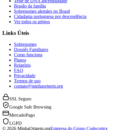
Teste de DNA ancestralidade
Brasão da família
Sobrenomes alemães no Brasil
Cidadania portuguesa por descendência
Ver todos os artigos
Links Úteis
Sobrenomes
Dossiês Familiares
Como funciona
Planos
Relatório
FAQ
Privacidade
Termos de uso
contato@minhaorigem.org
SSL Seguro
Google Safe Browsing
MercadoPago
LGPD
© 2026 MinhaOrigem.org
Empresa do Grupo Codecortex