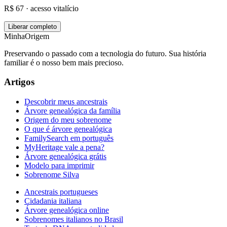
R$ 67 · acesso vitalício
Liberar completo
MinhaOrigem
Preservando o passado com a tecnologia do futuro. Sua história
familiar é o nosso bem mais precioso.
Artigos
Descobrir meus ancestrais
Árvore genealógica da família
Origem do meu sobrenome
O que é árvore genealógica
FamilySearch em português
MyHeritage vale a pena?
Árvore genealógica grátis
Modelo para imprimir
Sobrenome Silva
Ancestrais portugueses
Cidadania italiana
Árvore genealógica online
Sobrenomes italianos no Brasil