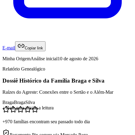
E-mail
Copiar link
Minha Origem
Análise inicial
10 de agosto de 2026
Relatório Genealógico
Dossiê Histórico da Família Braga e Silva
Raízes do Agreste: Conexões entre o Sertão e o Além-Mar
Braga
Braga
Silva
↓ Role para iniciar a leitura
+970 famílias encontram seu passado todo dia
Pagamento Pix seguro via Mercado Pago